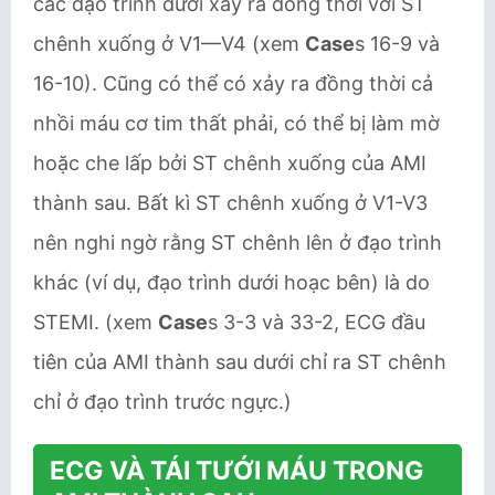
các đạo trình dưới xảy ra đồng thời với ST
chênh xuống ở V1—V4 (xem
Case
s 16-9 và
16-10). Cũng có thể có xảy ra đồng thời cả
nhồi máu cơ tim thất phải, có thể bị làm mờ
hoặc che lấp bởi ST chênh xuống của AMI
thành sau. Bất kì ST chênh xuống ở V1-V3
nên nghi ngờ rằng ST chênh lên ở đạo trình
khác (ví dụ, đạo trình dưới hoạc bên) là do
STEMI. (xem
Case
s 3-3 và 33-2, ECG đầu
tiên của AMI thành sau dưới chỉ ra ST chênh
chỉ ở đạo trình trước ngực.)
ECG VÀ TÁI TƯỚI MÁU TRONG