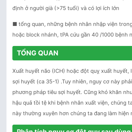
định ở người già (>75 tuổi) và có lợi ích lớn
■ tổng quan, những bệnh nhân nhập viện trong 6
hoặc block nhánh, tPA cứu gần 40 /1000 bệnh n
TỔNG QUAN
Xuất huyết não (ICH) hoặc đột quỵ xuất huyết,
sợi huyết (ca 35-1) .Tuy nhiên, nguy cơ này ph
phương pháp tiêu sợi huyết. Cũng khó khăn như 
hậu quả tồi tệ khi bệnh nhân xuất viện, chúng 
này thường xuyên hơn chúng ta đang làm hiện 
Phân tích nguy cơ đột quỵ sau dùng 