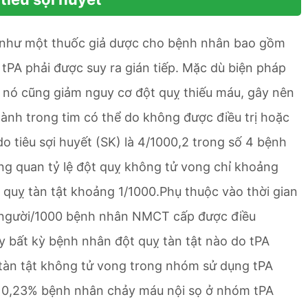
yết như một thuốc giả dược cho bệnh nhân bao gồm
 tPA phải được suy ra gián tiếp. Mặc dù biện pháp
 , nó cũng giảm nguy cơ đột quỵ thiếu máu, gây nên
thành trong tim có thể do không được điều trị hoặc
 tiêu sợi huyết (SK) là 4/1000,2 trong số 4 bệnh
ng quan tỷ lệ đột quỵ không tử vong chỉ khoảng
t quỵ tàn tật khoảng 1/1000.Phụ thuộc vào thời gian
0 người/1000 bệnh nhân NMCT cấp được điều
y bất kỳ bệnh nhân đột quỵ tàn tật nào do tPA
 tàn tật không tử vong trong nhóm sử dụng tPA
ó 0,23% bệnh nhân chảy máu nội sọ ở nhóm tPA