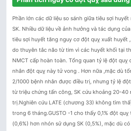
Phần lớn các dữ liệu so sánh giữa tiêu sợi hu
SK. Nhiều dữ liệu về ảnh hưởng và tác dụng của
tiêu sợi huyết tăng nguy cơ đột quỵ xuất huyết
do thuyên tắc não từ tim vì các huyết khối tại 
NMCT cấp hoàn toàn. Tổng quan tỷ lệ đột quỵ do
nhân đột quỵ này tử vong . Hơn nữa ,mặc dù tổ
2/1000 bệnh nhân được điều trị, nhưng tỷ lệ độ
từ triệu chứng tấn công, SK cứu khoảng 20-4
trị.Nghiên cứu LATE (chương 33) không tìm thấ
trong 6 tháng.GUSTO -1 cho thấy 0,1% đột quỵ
(0,6%) hơn nhón sử dụng SK (0,5%), mặc dù c