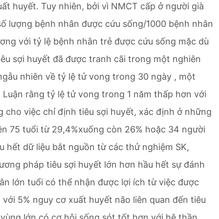
uất huyết. Tuy nhiên, bởi vì NMCT cấp ở người già
ng số lượng bệnh nhân được cứu sống/1000 bệnh nhân
 đương với tỷ lệ bệnh nhân trẻ được cứu sống mặc dù
 tiêu sợi huyết đã được tranh cãi trong một nghiên
ngẫu nhiên về tỷ lệ tử vong trong 30 ngày , một
 Luận rằng tỷ lệ tử vong trong 1 năm thấp hơn với
g cho việc chỉ định tiêu sợi huyết, xác định ở những
ện 75 tuổi từ 29,4%xuống còn 26% hoặc 34 người
 hết dữ liệu bắt nguồn từ các thử nghiệm SK,
hương pháp tiêu sợi huyết lớn hơn hầu hết sự đánh
ân lớn tuổi có thể nhận được lợi ích từ việc được
 với 5% nguy cơ xuất huyết não liên quan đến tiêu
ùng lớn có cơ hội sống sót tốt hơn với hệ thần