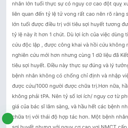
nhân lớn tuổi thực sự có nguy cơ cao đột quỵ x
liên quan đến tỷ lệ tử vong rất cao nên rõ rà
lớn tuổi được điều trị với tiêu sợi huyết tương
tỷ lệ này ít hơn 1 chút. Dù lợi ích của việc dùng
cứu độc lập , được công khai và hồi cứu không 
nghiên cứu mới hơn nhưng cùng 1 dữ liệu đã Kết
tiêu sợi huyết. Điều này thực sự đúng và lý tưởn
bệnh nhân không có chống chỉ định và nhập vi
được cứu/1000 người được chữa trị.Hơn nữa, hầu
không phải tPA. Nên tỷ số lơi ích/ nguy cơ từ p
giá của bác sĩ lâm sàng, và hầu hết các bệnh nh
chữa trị với thái độ hợp tác hơn. Một bệnh nhân
sợi huyết nhưng với nguy cơ cao vơi NMCT cấp v