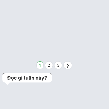
Thang điểm
3 năm trước
Thang điểm đánh giá nguy
cơ huyết khối sau đặt stent
mạch vành
1
2
3
❯
Đọc gì tuần này?
Kỹ thuật jailed balloon
technique (Bảo vệ
nhánh bên bằng bóng