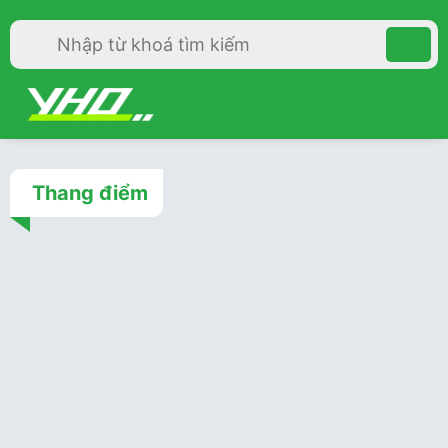
Thang điểm
Thang điểm
3 năm trước
Thang điểm NIHSS trong
đột quỵ nhồi máu não cấp