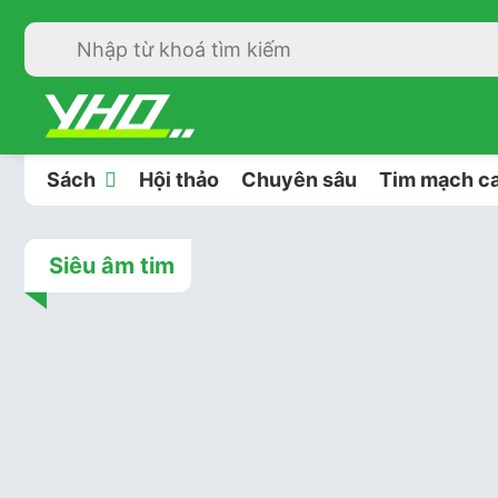
Sách
Hội thảo
Chuyên sâu
Tim mạch ca
Siêu âm tim
Siêu
2 năm t
Hình dạng
PHẦN 1: 
đồng thuận
sóng Dopp