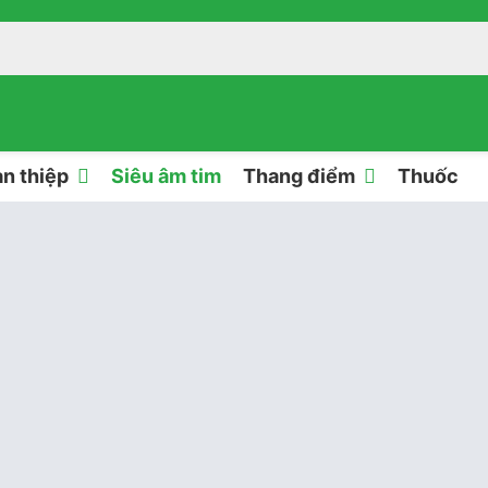
n thiệp
Siêu âm tim
Thang điểm
Thuốc
 âm tim
rước
 sóng doppler động, tĩnh mạch
ĐỘNG-TĨNH MẠCH CHI TRÊN VÀ CHI DƯỚI Tuyên bố
 của chuyên gia này về việc diễn giải các dạng
ler phổ động mạch và tĩnh mạch ngoại vi được