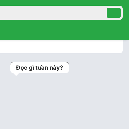
Đọc gì tuần này?
Kỹ thuật jailed balloon
technique (Bảo vệ nhánh
bên bằng bóng trong can
thiệp tổn…
Bệnh án lưu trữ