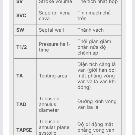
SV
Stroke volume
Thể tích nhát bóp
Superior vena
Tinh mạch chủ
SVC
cava
trên
SW
Septal wall
Thành vách
Thời gian giảm
Pressure half-
T1/2
phân nửa độ
time
chênh áp
Diện tích căng lá
van (giới hạn bởi
TA
Tenting area
mặt phẳng vòng
van và lá van khi
đóng)
Tricuspid
Đường kính vòng
TAD
annulus
van ba lá
diameter
Tricuspid
Độ di động mặt
annular plane
TAPSE
phẳng vòng van
systolic