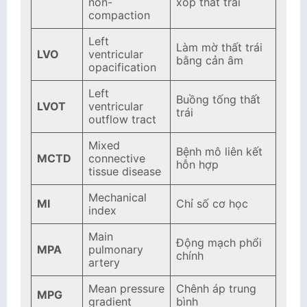
non-
xốp thất trái
compaction
Left
Làm mờ thất trái
LVO
ventricular
bằng cản âm
opacification
Left
Buồng tống thất
LVOT
ventricular
trái
outflow tract
Mixed
Bệnh mô liên kết
MCTD
connective
hỗn hợp
tissue disease
Mechanical
MI
Chỉ số cơ học
index
Main
Động mạch phổi
MPA
pulmonary
chính
artery
Mean pressure
Chênh áp trung
MPG
gradient
bình