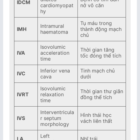
IDCM
cardiomyopat
nở vô căn
hy
Tụ máu trong
Intramural
IMH
thành động mạch
haematoma
chủ
Isovolumic
Thời gian tăng
IVA
acceleration
tốc đóng thể tích
time
Inferior vena
Tinh mạch chủ
IVC
cava
dưới
Isovolumic
Thời gian thư giãn
IVRT
relaxation
đồng thể tích
time
Interventricula
Hình thái học
IVS
r septum
vách liên thất
morphology
Left
LA
Nhĩ trái