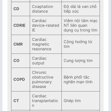
Coaptation
Độ dài lá van chỗ
CD
distance
tiếp xúc
Cardiac
Viêm nội tâm mạc
CDRIE
device-related
NT liên quan
IE
dụng cụ trong tim
Cardiac
Cộng hưởng từ
CMR
magnetic
tim
resonance
Cardiac
CO
Cung lượng tim
output
Chronic
obstructive
Bệnh phổi tắc
COPD
pulmonary
nghẽn mạn tính
disease
Cardiac
CT
transplantatio
Ghép tim
n