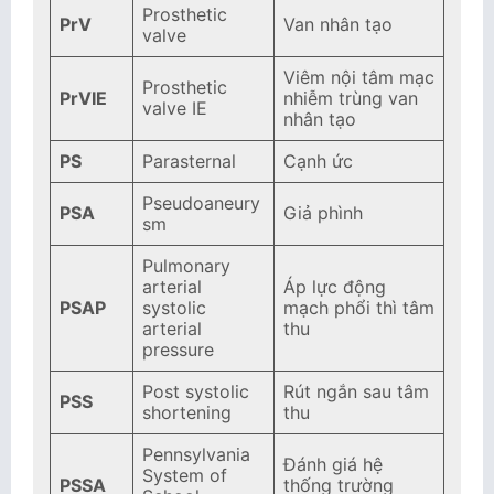
Prosthetic
PrV
Van nhân tạo
valve
Viêm nội tâm mạc
Prosthetic
PrVIE
nhiễm trùng van
valve IE
nhân tạo
PS
Parasternal
Cạnh ức
Pseudoaneury
PSA
Giả phình
sm
Pulmonary
arterial
Áp lực động
PSAP
systolic
mạch phổi thì tâm
arterial
thu
pressure
Post systolic
Rút ngắn sau tâm
PSS
shortening
thu
Pennsylvania
Đánh giá hệ
System of
PSSA
thống trường