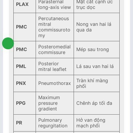
Parasternal
Mặt cắt cạnh ức
PLAX
long-axis view
trục dọc
Percutaneous
mitral
Nong van hai lá
PMC
commissuroto
qua da
my
Posteromedial
PMC
Mép sau trong
commissure
Posterior
PML
Lá sau van hai lá
mitral leaflet
Tràn khí màng
PNX
Pneumothorax
phổi
Maximum
PPG
pressure
Chênh áp tối đa
gradient
Pulmonary
Hở van động
PR
regurgitation
mạch phổi