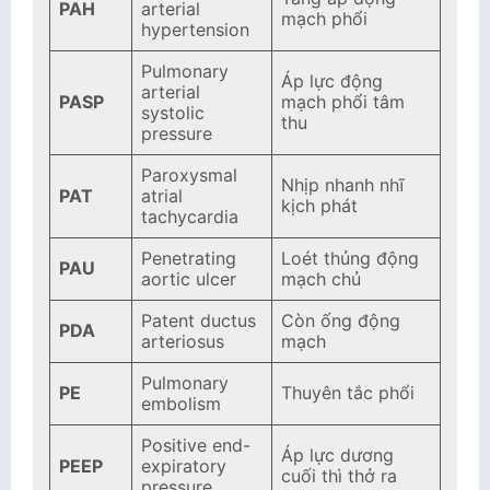
PAH
arterial
mạch phổi
hypertension
Pulmonary
Áp lực động
arterial
PASP
mạch phổi tâm
systolic
thu
pressure
Paroxysmal
Nhịp nhanh nhĩ
PAT
atrial
kịch phát
tachycardia
Penetrating
Loét thủng động
PAU
aortic ulcer
mạch chủ
Patent ductus
Còn ống động
PDA
arteriosus
mạch
Pulmonary
PE
Thuyên tắc phổi
embolism
Positive end-
Áp lực dương
PEEP
expiratory
cuối thì thở ra
pressure