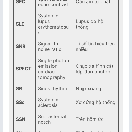
SEC
Cản âm tự phát
echo contrast
Systemic
lupus
Lupus đỏ hệ
SLE
erythematosu
thống
s
Signal-to-
Tỉ số tín hiệu trên
SNR
noise ratio
nhiều
Single photon
emission
Chụp xạ hình cắt
SPECT
cardiac
lớp đơn photon
tomography
SR
Sinus rhythm
Nhịp xoang
Systemic
SSc
Xơ cứng hệ thống
sclerosis
Suprasternal
SSN
Trên hõm ức
notch