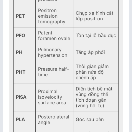
Positron
Chụp xạ hình cắt
PET
emission
lớp positron
tomography
Patent
PFO
Tồn tại lỗ bầu dục
foramen ovale
Pulmonary
PH
Tăng áp phổi
hypertension
Thời gian giảm
Pressure half-
PHT
phân nửa độ
time
chênh áp
Diện tích bề mặt
Proximal
vùng đồng thể
PISA
isovelocity
tích đoạn gần
surface area
(vùng hội tụ)
Posterolateral
PLA
Góc sau bên
angle