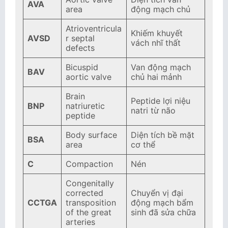
AVA
area
động mạch chủ
Atrioventricula
Khiếm khuyết
AVSD
r septal
vách nhĩ thất
defects
Bicuspid
Van động mạch
BAV
aortic valve
chủ hai mảnh
Brain
Peptide lợi niệu
BNP
natriuretic
natri từ não
peptide
Body surface
Diện tích bề mặt
BSA
area
cơ thể
C
Compaction
Nén
Congenitally
corrected
Chuyển vị đại
CCTGA
transposition
động mạch bẩm
of the great
sinh đã sửa chữa
arteries