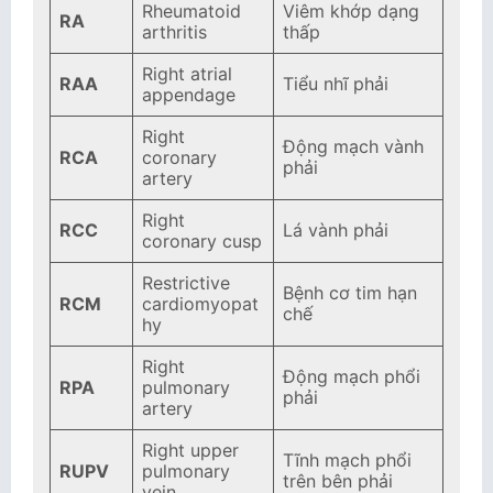
Rheumatoid
Viêm khớp dạng
RA
arthritis
thấp
Right atrial
RAA
Tiểu nhĩ phải
appendage
Right
Động mạch vành
RCA
coronary
phải
artery
Right
RCC
Lá vành phải
coronary cusp
Restrictive
Bệnh cơ tim hạn
RCM
cardiomyopat
chế
hy
Right
Động mạch phổi
RPA
pulmonary
phải
artery
Right upper
Tĩnh mạch phổi
RUPV
pulmonary
trên bên phải
vein