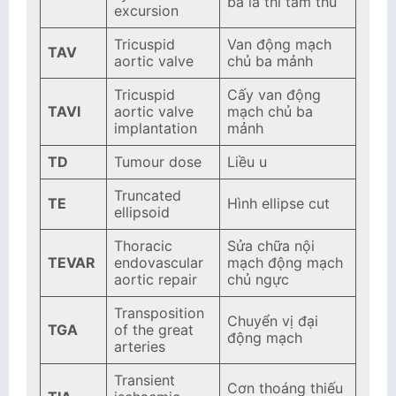
ba lá thì tâm thu
excursion
Tricuspid
Van động mạch
TAV
aortic valve
chủ ba mảnh
Tricuspid
Cấy van động
TAVI
aortic valve
mạch chủ ba
implantation
mảnh
TD
Tumour dose
Liều u
Truncated
TE
Hình ellipse cut
ellipsoid
Thoracic
Sửa chữa nội
TEVAR
endovascular
mạch động mạch
aortic repair
chủ ngực
Transposition
Chuyển vị đại
TGA
of the great
động mạch
arteries
Transient
Cơn thoáng thiếu