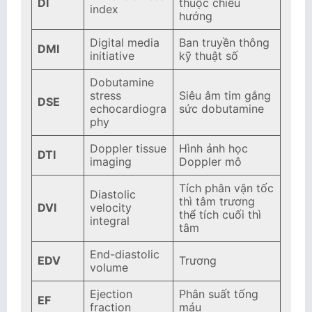
DI
thuộc chiều
index
hướng
Digital media
Ban truyền thông
DMI
initiative
kỹ thuật số
Dobutamine
stress
Siêu âm tim gắng
DSE
echocardiogra
sức dobutamine
phy
Doppler tissue
Hình ảnh học
DTI
imaging
Doppler mô
Tích phân vận tốc
Diastolic
thì tâm trương
DVI
velocity
thể tích cuối thì
integral
tâm
End-diastolic
EDV
Trương
volume
Ejection
Phân suất tống
EF
fraction
máu