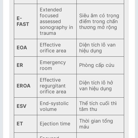
Extended
focused
Siêu âm có trọng
E-
assessed
điểm trong chấn
FAST
sonography in
thương mở rộng
trauma
Effective
Diện tích lỗ van
EOA
orifice area
hiệu dụng
Emergency
ER
Phòng cấp cứu
room
Effective
Diện tích lỗ hở
EROA
regurgitant
van hiệu dụng
orifice area
End-systolic
Thể tích cuối thì
ESV
volume
tâm thu
Thời gian tổng
ET
Ejection time
máu