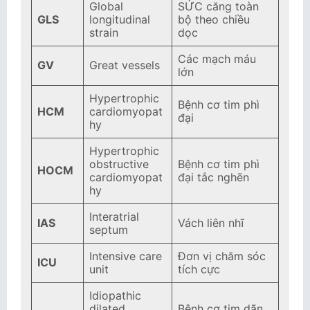
Global
SỨC căng toàn
GLS
longitudinal
bộ theo chiều
strain
dọc
Các mạch máu
GV
Great vessels
lớn
Hypertrophic
Bệnh cơ tim phì
HCM
cardiomyopat
đại
hy
Hypertrophic
obstructive
Bệnh cơ tim phì
HOCM
cardiomyopat
đại tắc nghẽn
hy
Interatrial
IAS
Vách liên nhĩ
septum
Intensive care
Đơn vị chăm sóc
ICU
unit
tích cực
Idiopathic
dilated
Bệnh cơ tim dãn