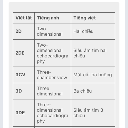
Viết tắt
Tiếng anh
Tiếng việt
Two
2D
Hai chiều
dimensional
Two-
dimensional
Siêu âm tim hai
2DE
echocardiogra
chiều
phy
Three-
3CV
Mặt cắt ba buồng
chamber view
Three
3D
Ba chiều
dimensional
Three-
dimensional
Siêu âm tim 3
3DE
echocardiogra
chiều
phy