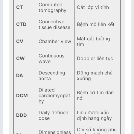
Computed
CT
Cắt lớp vi tính
tomography
Connective
CTD
Bệnh mô liên kết
tissue disease
Mặt cắt buồng
CV
Chamber view
tim
Continuous
CW
Doppler liên tục
wave
Descending
Động mạch chủ
DA
aorta
xuống
Dilated
Bệnh cơ tim dãn
DCM
cardiomyopat
nở
hy
Daily defined
Liều được xác
DDD
dose
định hàng ngày
Chi số không phụ
Dimensionless