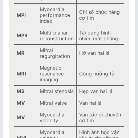
Myocardial
Chỉ số chức năng
MPI
performance
cơ tim
index
Multi-planar
Tái dựng hình
MPR
reconstruction
nhiều mặt phẳng
Mitral
MR
Hở van hai lá
regurgitation
Magnetic
MRI
resonance
Cộng hưởng từ
imaging
MS
Mitral stenosis
Hẹp van hai lá
MV
Mitral valve
Van hai lá
Myocardial
Vận tốc di chuyển
MV
velocity
cơ tim
Myocardial
Hình ảnh học vận