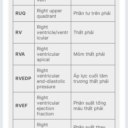
Right upper
RUQ
Phần tư trên phải
quadrant
Right
RV
ventricle/ventr
Thất phải
icular
Right
RVA
ventricular
Mỏm thất phải
apical
Right
ventricular
Áp lực cuối tâm
RVEDP
end-diastolic
trương thất phải
pressure
Right
ventricular
Phân suất tống
RVEF
ejection
máu thất phải
fraction
Right
Phân suất thay