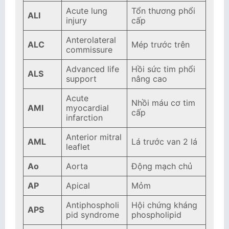
Acute lung
Tổn thương phổi
ALI
injury
cấp
Anterolateral
ALC
Mép trước trên
commissure
Advanced life
Hồi sức tim phổi
ALS
support
nâng cao
Acute
Nhồi máu cơ tim
AMI
myocardial
cấp
infarction
Anterior mitral
AML
Lá trước van 2 lá
leaflet
Ao
Aorta
Động mạch chủ
AP
Apical
Mỏm
Antiphospholi
Hội chứng kháng
APS
pid syndrome
phospholipid