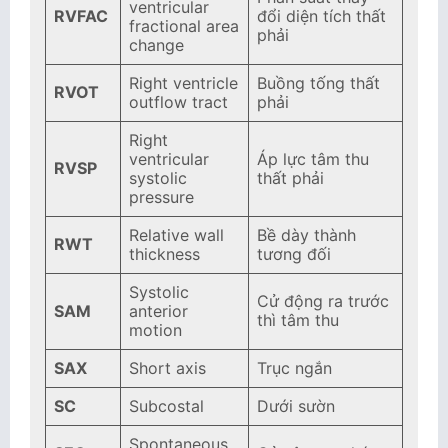
ventricular
RVFAC
đổi diện tích thất
fractional area
phải
change
Right ventricle
Buồng tống thất
RVOT
outflow tract
phải
Right
ventricular
Áp lực tâm thu
RVSP
systolic
thất phải
pressure
Relative wall
Bề dày thành
RWT
thickness
tương đối
Systolic
Cử động ra trước
SAM
anterior
thì tâm thu
motion
SAX
Short axis
Trục ngắn
SC
Subcostal
Dưới sườn
Spontaneous