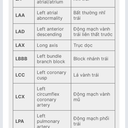
atrial/atrium
Left atrial
Bất thường nhĩ
LAA
abnormality
trái
Left anterior
Động mạch vành
LAD
descending
trái liên thất trước
LAX
Long axis
Trục dọc
Left bundle
LBBB
Block nhánh trái
branch block
Left coronary
LCC
Lá vành trái
cusp
Left
circumflex
Động mạch vành
LCX
coronary
mũ
artery
Left
Động mạch phổi
LPA
pulmonary
trái
artery