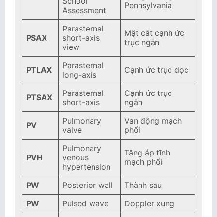
School
Pennsylvania
Assessment
Parasternal
Mặt cắt cạnh ức
PSAX
short-axis
trục ngắn
view
Parasternal
PTLAX
Cạnh ức trục dọc
long-axis
Parasternal
Cạnh ức trục
PTSAX
short-axis
ngắn
Pulmonary
Van động mạch
PV
valve
phổi
Pulmonary
Tăng áp tĩnh
PVH
venous
mạch phổi
hypertension
PW
Posterior wall
Thành sau
PW
Pulsed wave
Doppler xung