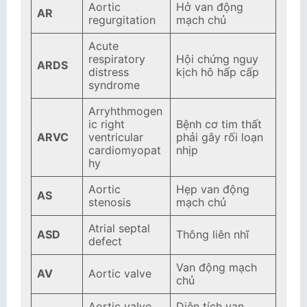
Aortic
Hở van động
AR
regurgitation
mạch chủ
Acute
respiratory
Hội chứng nguy
ARDS
distress
kịch hô hấp cấp
syndrome
Arryhthmogen
ic right
Bệnh cơ tim thất
ARVC
ventricular
phải gây rối loạn
cardiomyopat
nhịp
hy
Aortic
Hẹp van động
AS
stenosis
mạch chủ
Atrial septal
ASD
Thông liên nhĩ
defect
Van động mạch
AV
Aortic valve
chủ
Aortic valve
Diện tích van