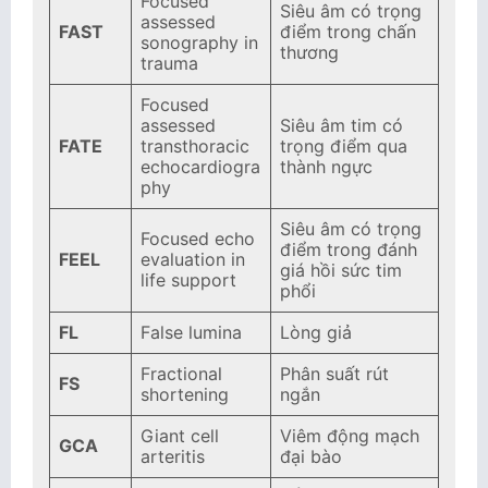
Focused
Siêu âm có trọng
assessed
FAST
điểm trong chấn
sonography in
thương
trauma
Focused
assessed
Siêu âm tim có
FATE
transthoracic
trọng điểm qua
echocardiogra
thành ngực
phy
Siêu âm có trọng
Focused echo
điểm trong đánh
FEEL
evaluation in
giá hồi sức tim
life support
phổi
FL
False lumina
Lòng giả
Fractional
Phân suất rút
FS
shortening
ngắn
Giant cell
Viêm động mạch
GCA
arteritis
đại bào