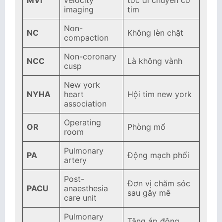
MVI
velocity
tốc di chuyển cơ
imaging
tim
Non-
NC
Không lèn chặt
compaction
Non-coronary
NCC
Là không vành
cusp
New york
NYHA
heart
Hội tim new york
association
Operating
OR
Phòng mổ
room
Pulmonary
PA
Động mạch phổi
artery
Post-
Đơn vị chăm sóc
PACU
anaesthesia
sau gây mê
care unit
Pulmonary
Tăng áp động