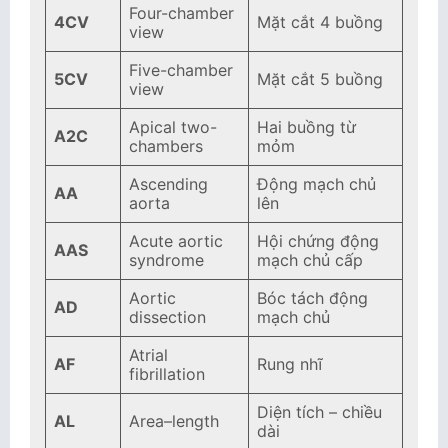
Four-chamber
4CV
Mặt cắt 4 buồng
view
Five-chamber
5CV
Mặt cắt 5 buồng
view
Apical two-
Hai buồng từ
A2C
chambers
mỏm
Ascending
Động mạch chủ
AA
aorta
lên
Acute aortic
Hội chứng động
AAS
syndrome
mạch chủ cấp
Aortic
Bóc tách động
AD
dissection
mạch chủ
Atrial
AF
Rung nhĩ
fibrillation
Diện tích – chiều
AL
Area–length
dài