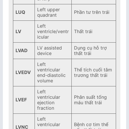
Left upper
LUQ
Phần tư trên trái
quadrant
Left
LV
ventricle/ventr
Thất trái
icular
LV assisted
Dụng cụ hỗ trợ
LVAD
device
thất trái
Left
ventricular
Thể tích cuối tâm
LVEDV
end-diastolic
trương thất trái
volume
Left
ventricular
Phân suất tống
LVEF
ejection
máu thất trái
fraction
Left
ventricular
Bệnh cơ tim thể
LVNC