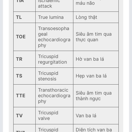
TIA
ischaemic
máu não
attack
TL
True lumina
Lòng thật
Transoesopha
geal
Siêu âm tim qua
TOE
echocardiogra
thực quan
phy
Tricuspid
TR
Hờ van ba lá
regurgitation
Tricuspid
TS
Hẹp van ba lá
stenosis
Transthoracic
Siêu âm tim qua
TTE
echocardiogra
thành ngực
phy
Tricuspid
TV
Van ba lá
valve
Tricuspid
Diện tích van ba