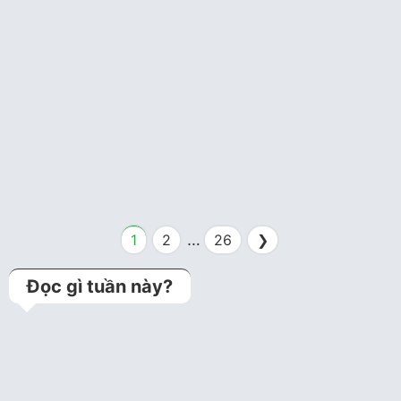
Thuốc
3 năm trước
Voriconazole
…
1
2
26
❯
Đọc gì tuần này?
Kỹ thuật jailed balloon
technique (Bảo vệ
nhánh bên bằng bóng