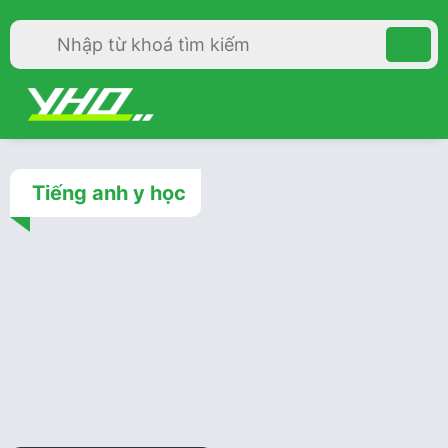
Tiếng anh y học
Tiếng anh y học
3 năm trước
Atraumatic nghĩa là gì?