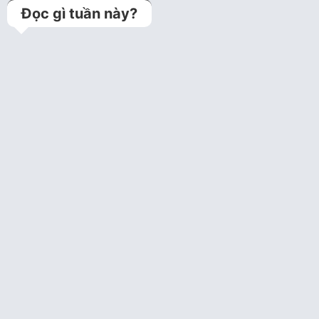
Đọc gì tuần này?
Kỹ thuật jailed balloon
technique (Bảo vệ
nhánh bên bằng bóng
trong can thiệp tổn…
Bệnh án lưu trữ
Câu hỏi tim mạch can
thiệp năm 1
Câu hỏi trắc nghiệm tim
mạch can thiệp