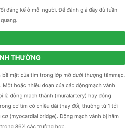
ổi đáng kể ở mỗi người. Để đánh giá đầy đủ tuần
 quang.
BÌNH THƯỜNG
bề mặt của tim trong lớp mỡ dưới thượng tâmmạc.
uổi. Một hoặc nhiều đoạn của các độngmạch vành
ọi là động mạch thành (muralartery) hay động
ng cơ tim có chiều dài thay đổi, thường từ 1 tới
ầu cơ (myocardial bridge). Động mạch vành bị hầm
 trong 86% các trường hợp.