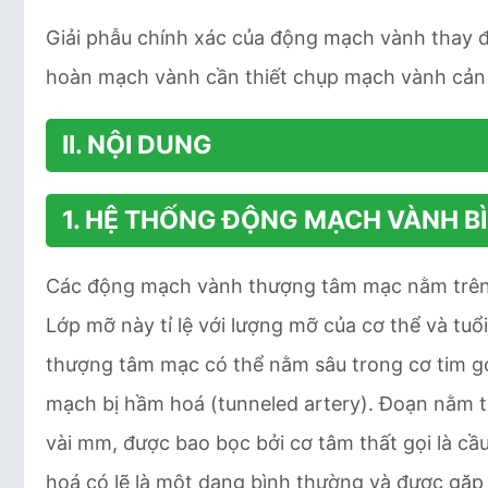
Giải phẫu chính xác của động mạch vành thay đ
hoàn mạch vành cần thiết chụp mạch vành cản
II. NỘI DUNG
1. HỆ THỐNG ĐỘNG MẠCH VÀNH 
Các động mạch vành thượng tâm mạc nằm trên 
Lớp mỡ này tỉ lệ với lượng mỡ của cơ thể và t
thượng tâm mạc có thể nằm sâu trong cơ tim g
mạch bị hầm hoá (tunneled artery). Đoạn nằm tro
vài mm, được bao bọc bởi cơ tâm thất gọi là c
hoá có lẽ là một dạng bình thường và được gặp