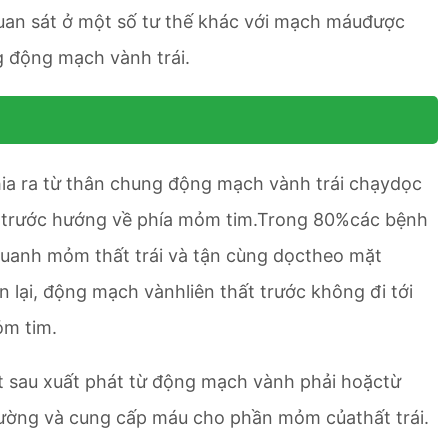
uan sát ở một số tư thế khác với mạch máuđược
g động mạch vành trái.
hia ra từ thân chung động mạch vành trái chạydọc
t trước hướng về phía mỏm tim.Trong 80%các bệnh
quanh mỏm thất trái và tận cùng dọctheo mặt
lại, động mạch vànhliên thất trước không đi tới
ỏm tim.
t sau xuất phát từ động mạch vành phải hoặctừ
ường và cung cấp máu cho phần mỏm củathất trái.