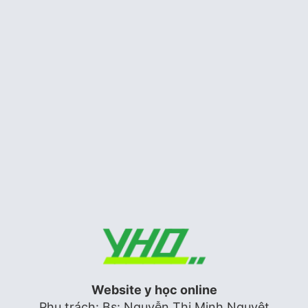
Siêu âm tim
STATIN: Liều dùng khuyến cáo ở
người châu á
Tim mạch
Hình dạng sóng doppler động, tĩnh
mạch
Siêu âm tim
Website y học online
Phụ trách: Bs: Nguyễn Thị Minh Nguyệt