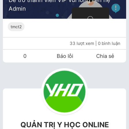
Để trở thành viên VIP vui lòng liên hệ
Admin
tmct2
33 lượt xem
| 0 bình luận
0
Báo lỗi
Chia sẻ
QUẢN TRỊ Y HỌC ONLINE