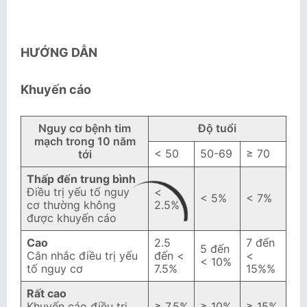
HƯỚNG DẪN
Khuyến cáo
Nguy cơ bệnh tim
Độ tuổi
mạch trong 10 năm
< 50
50-69
≥ 70
tới
Thấp đến trung bình
Điều trị yếu tố nguy
<
< 5%
< 7%
cơ thường không
2.5%
được khuyến cáo
Cao
2.5
7 đến
5 đến
Cân nhắc điều trị yếu
đến <
<
< 10%
tố nguy cơ
7.5%
15%%
Rất cao
Khuyến cáo điều trị
≥ 7.5%
≥ 10%
≥ 15%