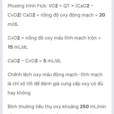
Phương trình Fick: VO
2
= QT × (CaO
2
−
CvO
2
) CaO
2
= nồng độ oxy động mạch =
20
m/dL
CvO
2
= nống độ oxy máu tĩnh mạch trộn =
15
mL/dL
CaO
2
− CvO
2
=
5
mL/dL
Chênh lệch oxy máu động mạch- tĩnh mạch
là chỉ số tốt để đánh giá cung cấp oxy có đủ
hay không
Bình thường tiêu thụ oxy khoảng
250
mL/min