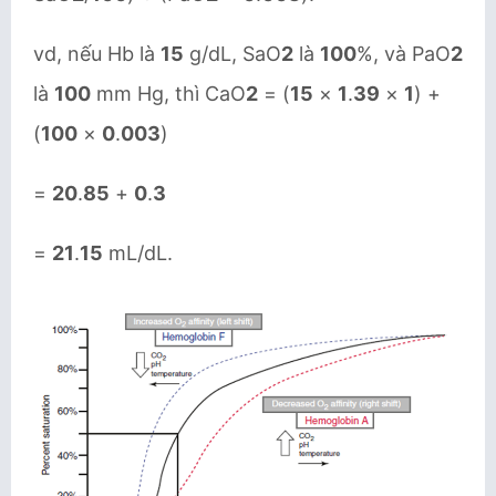
vd, nếu Hb là
15
g/dL, SaO
2
là
100
%, và PaO
2
là
100
mm Hg, thì CaO
2
= (
15
×
1
.
39
×
1
) +
(
100
×
0
.
003
)
=
20
.
85
+
0
.
3
=
21
.
15
mL/dL.