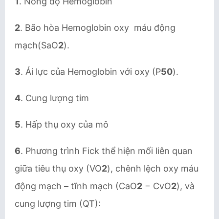
1
. Nồng độ Hemoglobin
2
. Bão hòa Hemoglobin oxy máu động
mạch(SaO
2
).
3
. Ái lực của Hemoglobin với oxy (P
50
).
4
. Cung lượng tim
5
. Hấp thụ oxy của mô
6
. Phương trình Fick thể hiện mối liên quan
giữa tiêu thụ oxy (VO
2
), chênh lệch oxy máu
động mạch – tĩnh mạch (CaO
2
− CvO
2
), và
cung lượng tim (QT):