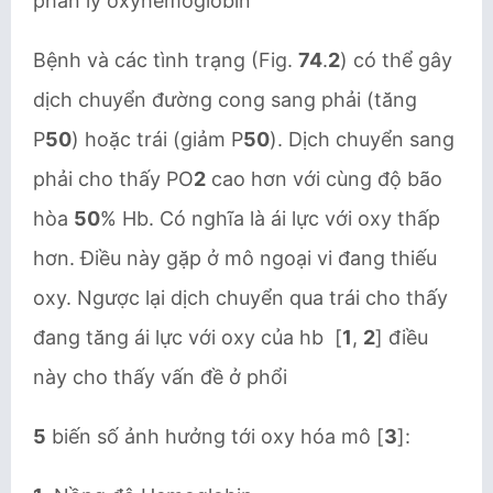
phân ly oxyhemoglobin
Bệnh và các tình trạng (Fig.
74
.
2
) có thể gây
dịch chuyển đường cong sang phải (tăng
P
50
) hoặc trái (giảm P
50
). Dịch chuyển sang
phải cho thấy PO
2
cao hơn với cùng độ bão
hòa
50
% Hb. Có nghĩa là ái lực với oxy thấp
hơn. Điều này gặp ở mô ngoại vi đang thiếu
oxy. Ngược lại dịch chuyển qua trái cho thấy
đang tăng ái lực với oxy của hb [
1
,
2
] điều
này cho thấy vấn đề ở phổi
5
biến số ảnh hưởng tới oxy hóa mô [
3
]: