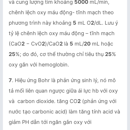
và cung lượng tim khoảng
5000
mL/min,
chênh lệch oxy máu động- tĩnh mạch theo
phương trình này khoảng
5
mL O
2
/dL. Lưu ý
tỷ lệ chênh lệch oxy máu động – tĩnh mạch
(CaO
2
− CvO
2
)/CaO
2
là
5
mL/
20
mL hoặc
25
%; do đó, cơ thể thường chỉ tiêu thụ
25
%
oxy gắn với hemoglobin.
7
. Hiệu ứng Bohr là phản ứng sinh lý, nó mô
tả mối liên quan ngược giữa ái lực hb với oxy
và carbon dioxide. tăng CO
2
(phản ứng với
nước tạo carbonic acid) làm tăng tính acid và
giảm PH dẫn tới ngăn gắn oxy với