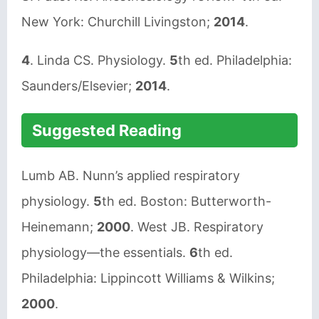
New York: Churchill Livingston;
2014
.
4
. Linda CS. Physiology.
5
th ed. Philadelphia:
Saunders/Elsevier;
2014
.
Suggested Reading
Lumb AB. Nunn’s applied respiratory
physiology.
5
th ed. Boston: Butterworth-
Heinemann;
2000
. West JB. Respiratory
physiology—the essentials.
6
th ed.
Philadelphia: Lippincott Williams & Wilkins;
2000
.