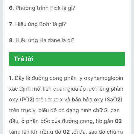
6
. Phương trình Fick là gì?
7
. Hiệu ứng Bohr là gì?
8
. Hiệu ứng Haldane là gì?
Trả lời
1
. Đây là đường cong phân ly oxyhemoglobin
xác định mối liên quan giữa áp lực riêng phần
oxy (PO
2
) trên trục x và bão hòa oxy (SaO
2
)
trên trục y. biểu đồ có dạng hình chữ S. ban
đầu, ở phần dốc của đường cong, hb gắn
02
tăng lên khi nồng độ
02
tối đa, sau đó chững