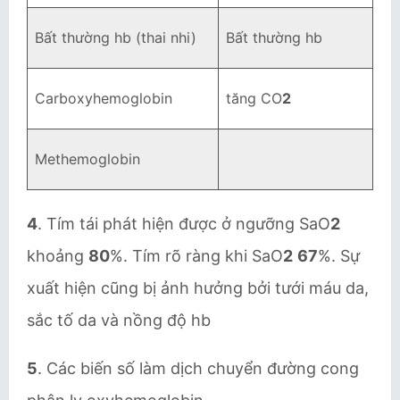
Bất thường hb (thai nhi)
Bất thường hb
Carboxyhemoglobin
tăng CO
2
Methemoglobin
4
. Tím tái phát hiện được ở ngưỡng SaO
2
khoảng
80
%. Tím rõ ràng khi SaO
2
67
%. Sự
xuất hiện cũng bị ảnh hưởng bởi tưới máu da,
sắc tố da và nồng độ hb
5
. Các biến số làm dịch chuyển đường cong