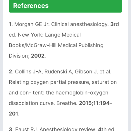
References
1
. Morgan GE Jr. Clinical anesthesiology.
3
rd
ed. New York: Lange Medical
Books/McGraw-Hill Medical Publishing
Division;
2002
.
2
. Collins J-A, Rudenski A, Gibson J, et al.
Relating oxygen partial pressure, saturation
and con- tent: the haemoglobin-oxygen
dissociation curve. Breathe.
2015
;
11
:
194
–
201
.
3
. Faust RJ. Anesthesiology review.
4
th ed.