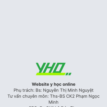
STATIN: Liều dùng khuyến cáo ở
người châu á
Tim mạch
Hình dạng sóng doppler động, tĩnh
mạch
Siêu âm tim
Website y học online
Phụ trách: Bs: Nguyễn Thị Minh Nguyệt
Tư vấn chuyên môn: Ths-BS CK2 Phạm Ngọc
Minh