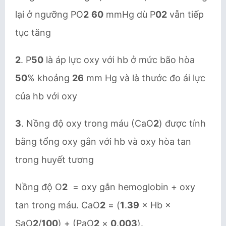
lại ở ngưỡng PO
2
60
mmHg dù P
02
vẫn tiếp
tục tăng
2
. P
50
là áp lực oxy với hb ở mức bão hòa
50
% khoảng
26
mm Hg và là thước đo ái lực
của hb với oxy
3
. Nồng độ oxy trong máu (CaO
2
) được tính
bằng tổng oxy gắn với hb và oxy hòa tan
trong huyết tương
Nồng độ O
2
= oxy gắn hemoglobin + oxy
tan trong máu. CaO
2
= (
1
.
39
× Hb ×
SaO
2
/
100
) + (PaO
2
×
0
.
003
).