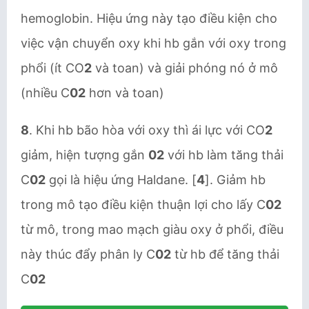
hemoglobin. Hiệu ứng này tạo điều kiện cho
việc vận chuyển oxy khi hb gắn với oxy trong
phổi (ít CO
2
và toan) và giải phóng nó ở mô
(nhiều C
02
hơn và toan)
8
. Khi hb bão hòa với oxy thì ái lực với CO
2
giảm, hiện tượng gắn
02
với hb làm tăng thải
C
02
gọi là hiệu ứng Haldane. [
4
]. Giảm hb
trong mô tạo điều kiện thuận lợi cho lấy C
02
từ mô, trong mao mạch giàu oxy ở phổi, điều
này thúc đẩy phân ly C
02
từ hb để tăng thải
C
02