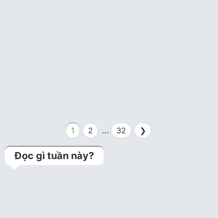
Thần Kinh Ngón Tay
Cấp cứu
3 năm trước
Vết Thương Thủng Bàn
Chân
…
1
2
32
❯
Đọc gì tuần này?
Kỹ thuật jailed balloon
technique (Bảo vệ
nhánh bên bằng bóng