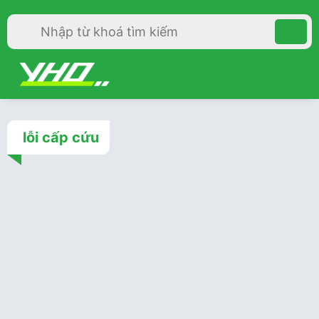
lỗi cấp cứu
Cấp cứu
3 năm trước
Biết Vết Thương Nào Cần
Khâu, Vết Thương Nào Cần
Để Hở