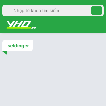
seldinger
Cấp cứu
4 năm trước
Không chọc tĩnh mạch đùi
hoặc phía trên dây chằng
bẹn khi cần lấy ven