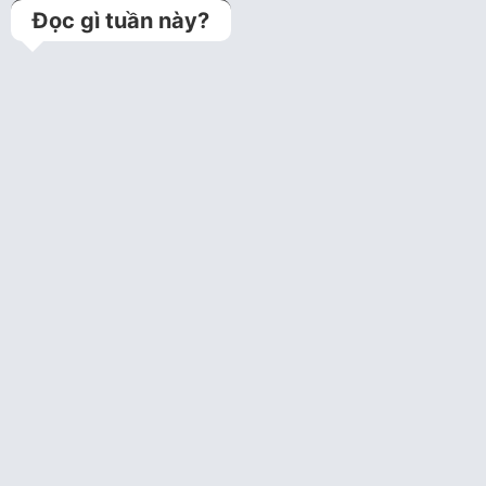
Đọc gì tuần này?
Kỹ thuật jailed balloon
technique (Bảo vệ
nhánh bên bằng bóng
trong can thiệp tổn…
Bệnh án lưu trữ
Câu hỏi tim mạch can
thiệp năm 1
Câu hỏi trắc nghiệm tim
mạch can thiệp