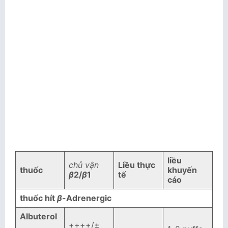
liều
chủ vận
Liều thực
thuốc
khuyến
β
2
/
β
1
tế
cáo
thu
ố
c h
í
t
β
-Adrenergic
Albuterol
++++/±