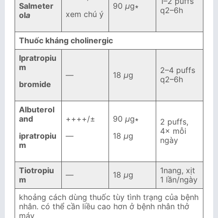
1–2 puffs
Salmeter
90
μ
g∗
q2–6h
xem chú ý
ol
a
Thu
ố
c kh
á
ng
cholinergic
Ipratropiu
m
2–4 puffs
—
18
μ
g
q2–6h
bromide
Albuterol
and
++++/±
90
μ
g∗
2 puffs,
4× mỗi
ipratropiu
—
18
μ
g
ngày
m
Tiotropiu
1nang, xịt
—
18
μ
g
m
1 lần/ngày
khoảng cách dùng thuốc tùy tình trạng của bệnh
nhân. có thể cần liều cao hơn ở bệnh nhân thở
máy