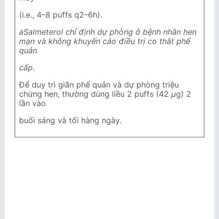
(i.e., 4–8 puffs q2–6h).
a
Salmeterol
chỉ định dự phòng ở bệnh nhân hen
mạn và không khuyến cáo điều trị co thắt phế
quản
cấp
.
Để duy trì giãn phế quản và dự phòng triệu
chứng hen, thường dùng liều 2 puffs (42
μ
g) 2
lần vào
buổi sáng và tối hàng ngày.