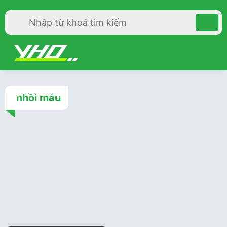
nhồi máu
Sách
4 năm trước
Câu hỏi tim mạch