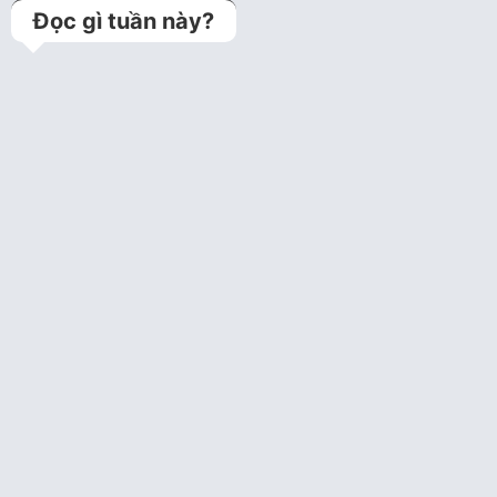
Đọc gì tuần này?
Kỹ thuật jailed balloon
technique (Bảo vệ
nhánh bên bằng bóng
trong can thiệp tổn…
Bệnh án lưu trữ
Câu hỏi tim mạch can
thiệp năm 1
Câu hỏi trắc nghiệm tim
mạch can thiệp