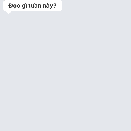
Đọc gì tuần này?
Kỹ thuật jailed balloon
technique (Bảo vệ
nhánh bên bằng bóng
trong can thiệp tổn…
Bệnh án lưu trữ
Câu hỏi tim mạch can
thiệp năm 1
Câu hỏi trắc nghiệm tim
mạch can thiệp