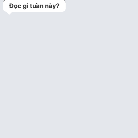
Đọc gì tuần này?
Kỹ thuật jailed balloon
technique (Bảo vệ
nhánh bên bằng bóng
trong can thiệp tổn…
Bệnh án lưu trữ
Câu hỏi tim mạch can
thiệp năm 1
Câu hỏi trắc nghiệm tim
mạch can thiệp