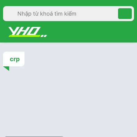
crp
Cấp cứu
4 năm trước
Hướng dẫn hồi sinh tim
phổi nâng cao 2015