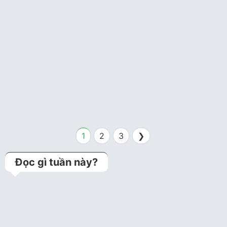
Thuốc
3 năm trước
Sử dụng thuốc ở bệnh
nhân đái tháo đường có
bệnh lý tim mạch
1
2
3
❯
Đọc gì tuần này?
Kỹ thuật jailed balloon
technique (Bảo vệ
nhánh bên bằng bóng