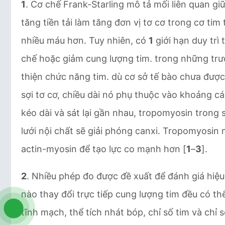
1
. Cơ chế Frank-Starling mô tả mối liên quan gi
tăng tiền tải làm tăng đơn vị tơ cơ trong cơ ti
nhiều máu hơn. Tuy nhiên, có
1
giới hạn duy trì
chế hoặc giảm cung lượng tim. trong những trườ
thiện chức năng tim. dù cơ sở tế bào chưa được
sợi tơ cơ, chiều dài nó phụ thuộc vào khoảng cá
kéo dài và sát lại gần nhau, tropomyosin trong 
lưới nội chất sẽ giải phóng canxi. Tropomyosin
actin-myosin để tạo lực co mạnh hơn [
1
–
3
].
2
. Nhiều phép đo được đề xuất để đánh giá hiệu
nào thay đổi trực tiếp cung lượng tim đều có thể
tĩnh mạch, thể tích nhát bóp, chỉ số tim và chỉ 