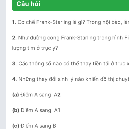
Câu hỏi
1
. Cơ chế Frank-Starling là gì? Trong nội bào, 
2
. Như đường cong Frank-Starling trong hình F
lượng tim ở trục y?
3
. Các thông số nào có thể thay tiền tải ở trục 
4
. Những thay đổi sinh lý nào khiến đồ thị chuy
(a)
Điểm A sang A
2
(b)
Điểm A sang A
1
(c)
Điểm A sang B