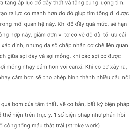
ữa tăng áp lực đổ đầy thất và tăng cung lượng tim.
m tạo ra lực co mạnh hơn do đó giúp tim tống đi được
 trong mối quan hệ này. Khi đổ đầy quá mức, sẽ hạn
ng hợp này, giảm đơn vị tơ cơ về độ dài tối ưu cải
 xác định, nhưng đa số chấp nhận cơ chế liên quan
ch giữa sợi dày và sợi mỏng. khi các sợi cơ được
sợi mỏng nhạy cảm hơn với canxi. Khi co cơ xảy ra,
 nhạy cảm hơn sẽ cho phép hình thành nhiều cầu nối
 quả bơm của tâm thất. về cơ bản, bất kỳ biện pháp
 thể hiện trên trục y.
1
số biện pháp như phản hồi
số công tống máu thất trái (stroke work)