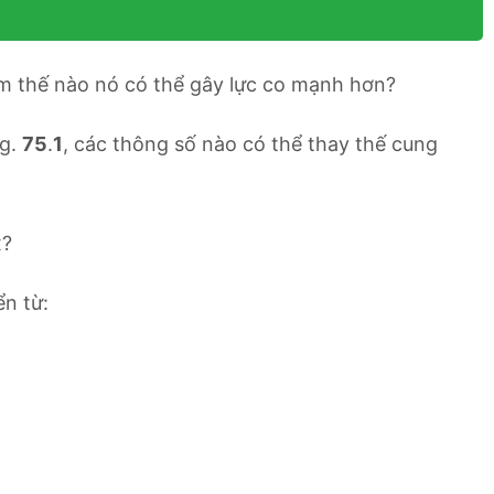
làm thế nào nó có thể gây lực co mạnh hơn?
ig.
75
.
1
, các thông số nào có thể thay thế cung
x?
ển từ: