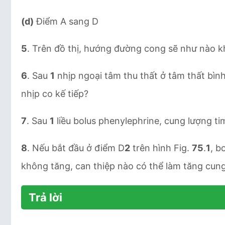
(d)
Điểm A sang D
5
. Trên đồ thị, hướng đường cong sẽ như nào kh
6
. Sau
1
nhịp ngoại tâm thu thất ở tâm thất bình
nhịp co kế tiếp?
7
. Sau
1
liều bolus phenylephrine, cung lượng ti
8
. Nếu bắt đầu ở điểm D
2
trên hình Fig.
75
.
1
, b
không tăng, can thiệp nào có thể làm tăng cung
Trả lời