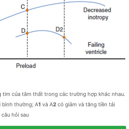
g tim của tâm thất trong các trường hợp khác nhau.
i bình thường; A
1
và A
2
có giảm và tăng tiền tải
c câu hỏi sau