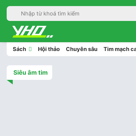
Sách
Hội thảo
Chuyên sâu
Tim mạch ca
Siêu âm tim
Siêu
4 năm t
Protocol 
Các chỉ số
dọc cạnh 
góc với Đ