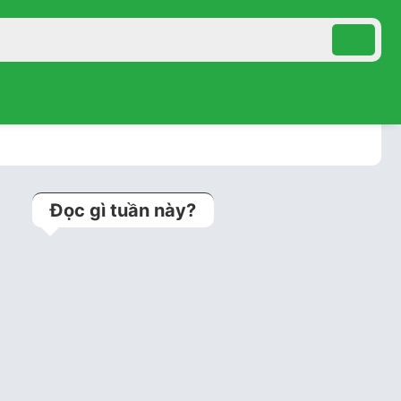
Đọc gì tuần này?
Kỹ thuật jailed balloon
technique (Bảo vệ nhánh
bên bằng bóng trong can
thiệp tổn…
Bệnh án lưu trữ