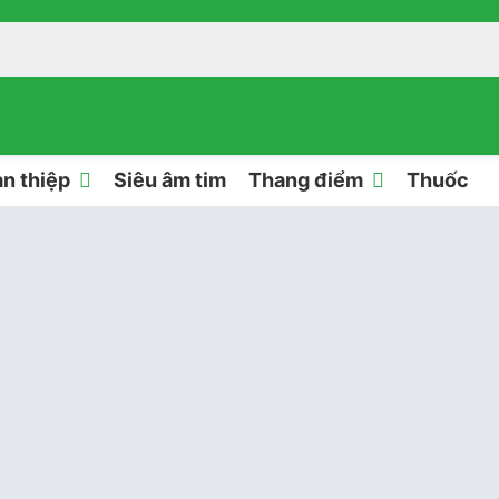
n thiệp
Siêu âm tim
Thang điểm
Thuốc
 âm tim
rước
siêu âm tim bình thường ở người lớn
 siêu âm tim ở người lớn 1. M-Mode Ở mặt cắt trục
ức ngang van Động mạch chủ Đặt thước đo vuông
MC và đi ngang qua van…