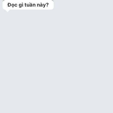
Đọc gì tuần này?
Kỹ thuật jailed balloon
technique (Bảo vệ
nhánh bên bằng bóng
trong can thiệp tổn…
Bệnh án lưu trữ
Câu hỏi tim mạch can
thiệp năm 1
Câu hỏi trắc nghiệm tim
mạch can thiệp