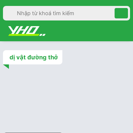
dị vật đường thở
Bác sĩ gia đình
2 năm trước
Sơ cứu ban đầu cho sơ
sinh và trẻ em