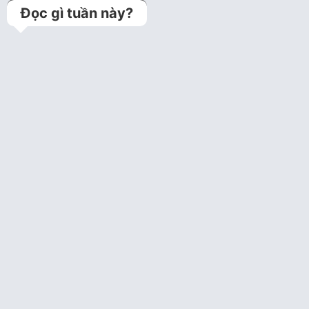
Đọc gì tuần này?
Kỹ thuật jailed balloon
technique (Bảo vệ
nhánh bên bằng bóng
trong can thiệp tổn…
Bệnh án lưu trữ
Câu hỏi tim mạch can
thiệp năm 1
Câu hỏi trắc nghiệm tim
mạch can thiệp