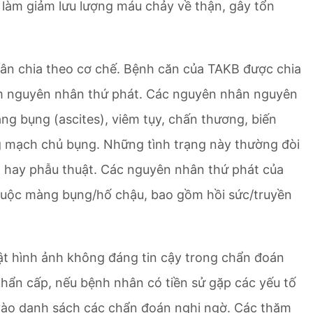
 làm giảm lưu lượng máu chảy về thận, gây tổn
ân chia theo cơ chế. Bệnh căn của TAKB được chia
 nguyên nhân thứ phát. Các nguyên nhân nguyên
ng bụng (ascites), viêm tụy, chấn thương, biến
g mạch chủ bụng. Những tình trạng này thường đòi
y) hay phẫu thuật. Các nguyên nhân thứ phát của
huộc màng bụng/hố chậu, bao gồm hồi sức/truyền
uật hình ảnh không đáng tin cậy trong chẩn đoán
khẩn cấp, nếu bệnh nhân có tiền sử gặp các yếu tố
 vào danh sách các chẩn đoán nghi ngờ. Các thăm