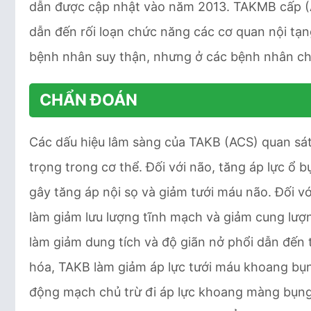
dẫn được cập nhật vào năm 2013. TAKMB cấp (AC
dẫn đến rối loạn chức năng các cơ quan nội tạn
bệnh nhân suy thận, nhưng ở các bệnh nhân chấn
CHẨN ĐOÁN
Các dấu hiệu lâm sàng của TAKB (ACS) quan sá
trọng trong cơ thể. Đối với não, tăng áp lực ổ 
gây tăng áp nội sọ và giảm tưới máu não. Đối v
làm giảm lưu lượng tĩnh mạch và giảm cung lượn
làm giảm dung tích và độ giãn nở phổi dẫn đến 
hóa, TAKB làm giảm áp lực tưới máu khoang bụn
động mạch chủ trừ đi áp lực khoang màng bụng