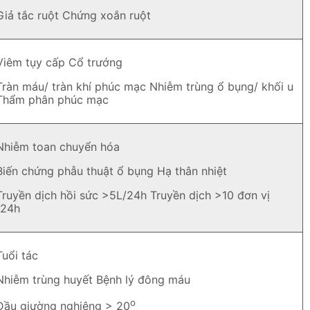
Giả tắc ruột Chứng xoắn ruột
Viêm tụy cấp Cổ trướng
Tràn máu/ tràn khí phúc mạc Nhiễm trùng ổ bụng/ khối u
Thẩm phân phúc mạc
Nhiễm toan chuyển hóa
Biến chứng phẫu thuật ổ bụng Hạ thân nhiệt
Truyền dịch hồi sức >5L/24h Truyền dịch >10 đơn vị
/24h
Tuổi tác
Nhiễm trùng huyết Bệnh lý đông máu
o
Đầu giường nghiêng > 20