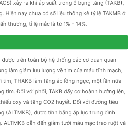
S) xảy ra khi áp suất trong ổ bụng tăng (TAKB),
g. Hiện nay chưa có số liệu thống kê tỷ lệ TAKMB ở
 thương, tỉ lệ mắc là từ 1% – 14%.
t được trên toàn bộ hệ thống các cơ quan quan
bụng làm giảm lưu lượng về tim của máu tĩnh mạch,
ới tim, THAKB làm tăng áp lồng ngực, một lần nữa
g tim. Đối với phổi, TAKB đẩy cơ hoành hướng lên,
thiếu oxy và tăng CO2 huyết. Đối với đường tiêu
g (ALTMKB), được tính bằng áp lực trung bình
. ALTMKB dẫn đến giảm tưới máu mạc treo ruột và