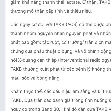
giảm khả năng thanh thải lactate. Ở thận, TAKB
thương mô thận cấp tính và thiểu niệu.
Các nguy cơ đối với TAKB (ACS) có thể được ph
thành nhóm nguyên nhân nguyên phát và nhóm
phát bao gồm: tắc ruột, cổ trướng/ tràn dịch mà
chứng của phẫu thuật ổ bụng, và vỡ phình độn
hỏi X-quang can thiệp (interventional radiolog
TAKB thường xuất phát từ các bệnh lý không t
máu, sốc và bỏng nặng.
Khám thực thể, các dấu hiệu lâm sàng và kĩ th
TAKB. Dựa trên các đánh giá trong tình huống 
nguy cơ trong Bảng 30.1, khi đó cần đưa TAKB