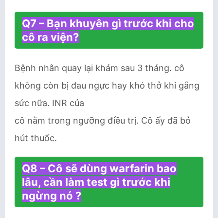
Q7 – Bạn khuyên gì trước khi cho
cô ra viện?
Bệnh nhân quay lại khám sau 3 tháng. cô
không còn bị đau ngực hay khó thở khi gắng
sức nữa. INR của
cô nằm trong ngưỡng điều trị. Cô ấy đã bỏ
hút thuốc.
Q8 – Cô sẽ dùng warfarin bao
lâu, cần làm test gì trước khi
ngừng nó ?