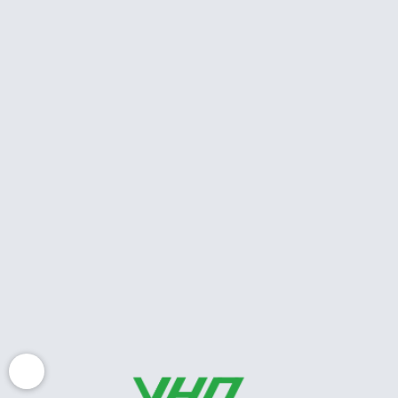
vành mạn 2024
Tim mạch
Siêu âm tim trong nhồi máu cơ tim
Siêu âm tim
STATIN: Liều dùng khuyến cáo ở
người châu á
Tim mạch
Hình dạng sóng doppler động, tĩnh
mạch
Siêu âm tim