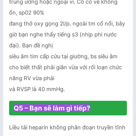
trung ương hoặc ngoại vi. Cô có vẻ không
ổn, sp02 90%
đang thở oxy gọng 2l/p. ngoài tm cổ nổi, bây
giờ bạn nghe thấy tiếng s3 (nhịp phi nước
đại). Bạn đề nghị
siêu âm tim cấp cứu tại giường, bs siêu âm
cho biết thất phải giãn vừa với rối loạn chức
năng RV vừa phải
và RVSP là 40 mmHg.
Q5 – Bạn sẽ làm gì tiếp?
Liều tải heparin không phân đoạn truyền tĩnh