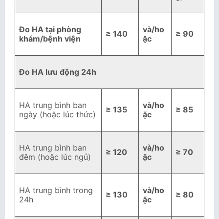
Đo HA tại phòng
và/ho
≥ 140
≥ 90
khám/bệnh viện
ặc
Đo HA lưu động 24h
HA trung bình ban
và/ho
≥ 135
≥ 85
ngày (hoặc lúc thức)
ặc
HA trung bình ban
và/ho
≥ 120
≥ 70
đêm (hoặc lúc ngủ)
ặc
HA trung bình trong
và/ho
≥ 130
≥ 80
24h
ặc