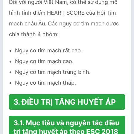
Đối với người Việt Nam, có thể sử dụng mô
hình tính điểm HEART SCORE của Hội Tim
mạch châu Âu. Các nguy cơ tim mạch được
chia thành 4 nhóm:
Nguy cơ tim mạch rất cao.
Nguy cơ tim mạch cao.
Nguy cơ tim mạch trung bình.
Nguy cơ tim mạch thấp.
3. ĐIỀU TRỊ TĂNG HUYẾT ÁP
3.1. Mục tiêu và nguyên tắc điều
trị tăng huyết áp theo ESC 2018