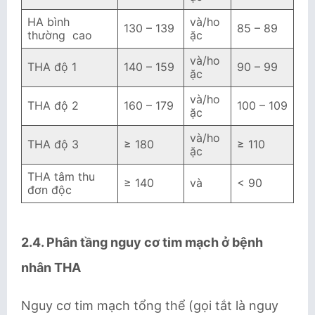
HA bình
và/ho
130 – 139
85 – 89
thường cao
ặc
và/ho
THA độ 1
140 – 159
90 – 99
ặc
và/ho
THA độ 2
160 – 179
100 – 109
ặc
và/ho
THA độ 3
≥ 180
≥ 110
ặc
THA tâm thu
≥ 140
và
< 90
đơn độc
2.4. Phân tầng nguy cơ tim mạch ở bệnh
nhân THA
Nguy cơ tim mạch tổng thể (gọi tắt là nguy