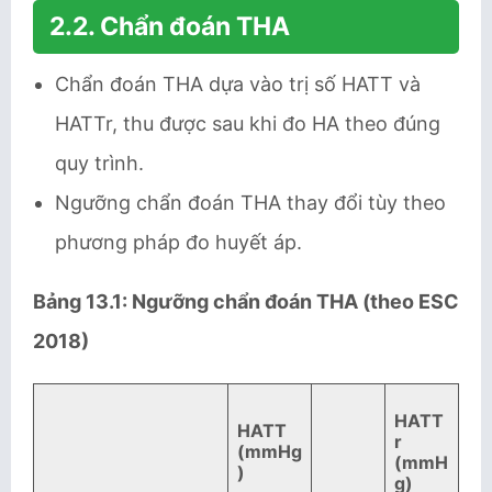
2.2. Chẩn đoán THA
Chẩn đoán THA dựa vào trị số HATT và
HATTr, thu được sau khi đo HA theo đúng
quy trình.
Ngưỡng chẩn đoán THA thay đổi tùy theo
phương pháp đo huyết áp.
Bảng 13.1: Ngưỡng chẩn đoán THA (theo ESC
2018)
HATT
HATT
r
(mmHg
(mmH
)
g)