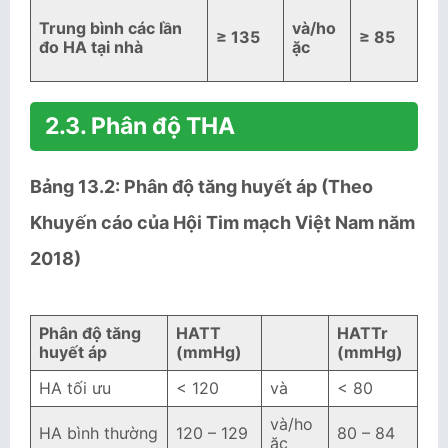
Trung bình các lần
và/ho
≥ 135
≥ 85
đo HA tại nhà
ặc
2.3. Phân độ THA
Bảng 13.2: Phân độ tăng huyết áp (Theo
Khuyến cáo của Hội Tim mạch Việt Nam năm
2018)
Phân độ tăng
HATT
HATTr
huyết áp
(mmHg)
(mmHg)
HA tối ưu
< 120
và
< 80
và/ho
HA bình thường
120 – 129
80 – 84
ặc