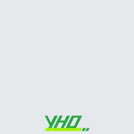
Tim mạch
Siêu âm tim trong nhồi máu cơ tim
Siêu âm tim
STATIN: Liều dùng khuyến cáo ở
người châu á
Tim mạch
Hình dạng sóng doppler động, tĩnh
mạch
Siêu âm tim