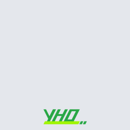
Siêu âm tim trong nhồi máu cơ tim
Siêu âm tim
STATIN: Liều dùng khuyến cáo ở
người châu á
Tim mạch
Hình dạng sóng doppler động, tĩnh
mạch
Siêu âm tim