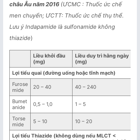
châu Âu năm 2016
(ƯCMC : Thuốc ức chế
men chuyển; ƯCTT: Thuốc ức chế thụ thể.
Lưu ý Indapamide là sulfonamide không
thiazide
)
Liều khởi đầu
Liều duy trì hằng ngày
(mg)
(mg)
Lợi tiểu quai (đường uống hoặc tĩnh mạch)
Furose
20 – 40
40 – 240
mide
Bumet
0,5 – 1,0
1 – 5
anide
Torse
5 – 10
10 – 20
mide
Lợi tiểu Thiazide (không dùng nếu MLCT <