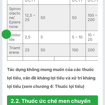
ƯCTT
ƯCTT
ƯCTT
Spiron
olacto
12,5 –
100 –
ne/
50
50
25
200
Eplere
none
Amilor
10 –
2,5
5
5 – 10
ide
20
Triamt
25
50
100
200
erene
Tác dụng không mong muốn của các thuốc
lợi tiểu, vấn đề kháng lợi tiểu và xử trí kháng
lợi tiểu (xem chương 4: Thuốc lợi tiểu)
2.2. Thuốc ức chế men chuyển