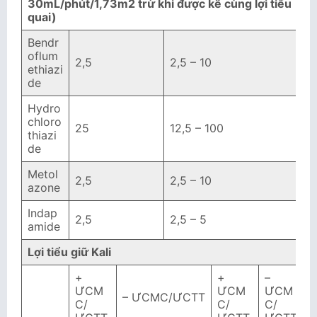
30mL/phút/1,73m2 trừ khi được kê cùng lợi tiểu
quai)
Bendr
oflum
2,5
2,5 – 10
ethiazi
de
Hydro
chloro
25
12,5 – 100
thiazi
de
Metol
2,5
2,5 – 10
azone
Indap
2,5
2,5 – 5
amide
Lợi tiểu giữ Kali
+
+
–
ƯCM
ƯCM
ƯCM
– ƯCMC/ƯCTT
C/
C/
C/