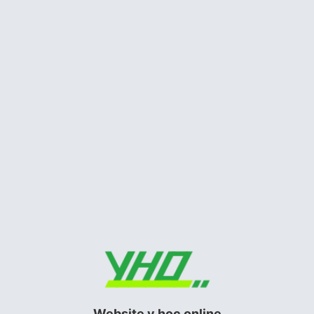
Siêu âm tim trong nhồi máu cơ tim
Siêu âm tim
STATIN: Liều dùng khuyến cáo ở
người châu á
Tim mạch
Hình dạng sóng doppler động, tĩnh
mạch
Siêu âm tim
Website y học online