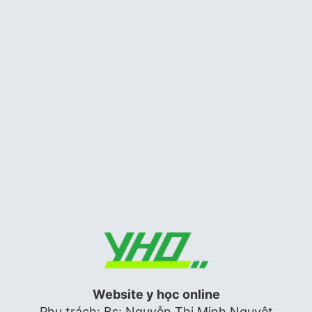
Siêu âm tim
STATIN: Liều dùng khuyến cáo ở
người châu á
Tim mạch
Hình dạng sóng doppler động, tĩnh
mạch
Siêu âm tim
Website y học online
Phụ trách: Bs: Nguyễn Thị Minh Nguyệt