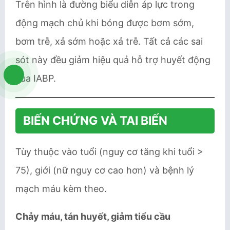
Trên hình là đường biểu diễn áp lực trong
động mạch chủ khi bóng được bơm sớm,
bơm trễ, xả sớm hoặc xả trễ. Tất cả các sai
sót này đều giảm hiệu quả hỗ trợ huyết động
của IABP.
BIẾN CHỨNG VÀ TAI BIẾN
Tùy thuộc vào tuổi (nguy cơ tăng khi tuổi >
75), giới (nữ nguy cơ cao hơn) và bệnh lý
mạch máu kèm theo.
Chảy máu, tán huyết, giảm tiểu cầu