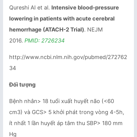
Qureshi AI et al.
Intensive blood-pressure
lowering in patients with acute cerebral
hemorrhage (ATACH-2 Trial)
. NEJM
2016.
PMID: 2726234
http://www.ncbi.nlm.nih.gov/pubmed/272762
34
Đối tượng
Bệnh nhân> 18 tuổi xuất huyết não (<60
cm3) và GCS> 5 khởi phát trong vòng 4-5h,
ít nhất 1 lần huyết áp tâm thu SBP> 180 mm
Hg