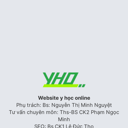
STATIN: Liều dùng khuyến cáo ở
người châu á
Tim mạch
Hình dạng sóng doppler động, tĩnh
mạch
Siêu âm tim
Website y học online
Phụ trách: Bs: Nguyễn Thị Minh Nguyệt
Tư vấn chuyên môn: Ths-BS CK2 Phạm Ngọc
Minh
SEO: Bs CK1 Lê Đức Thọ