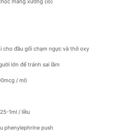
 chọc màng xương (io)
hi cho đầu gối chạm ngực và thở oxy
ười lớn để tránh sai lầm
00mcg / ml)
25-1ml / liều
iều phenylephrine push