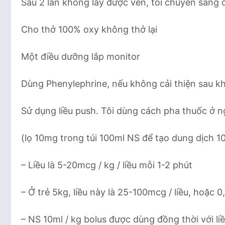
Sau 2 lần không lấy được ven, tôi chuyển sang
Cho thở 100% oxy không thở lại
Một điều dưỡng lắp monitor
Dùng Phenylephrine, nếu không cải thiện sau k
Sử dụng liều push. Tôi dùng cách pha thuốc ở ng
(lọ 10mg trong túi 100ml NS để tạo dung dịch 1
– Liều là 5-20mcg / kg / liều mỗi 1-2 phút
– Ở trẻ 5kg, liều này là 25-100mcg / liều, hoặc 0,
– NS 10ml / kg bolus được dùng đồng thời với l