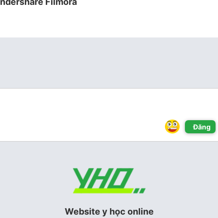
ndershare Filmora
Đăng
Website y học online