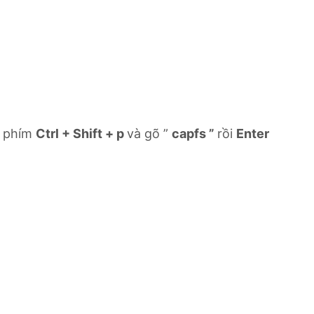
p phím
Ctrl + Shift + p
và gõ ”
capfs ”
rồi
Enter