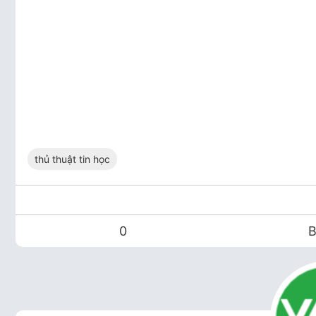
thủ thuật tin học
0
B