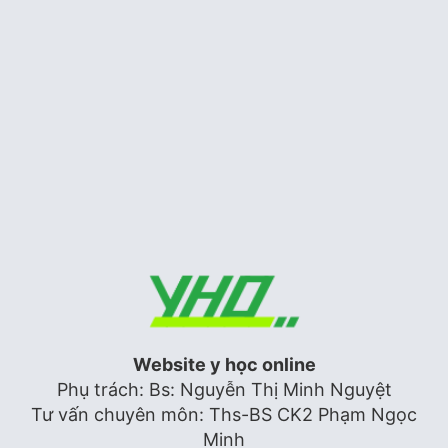
STATIN: Liều dùng khuyến cáo ở
người châu á
Tim mạch
Hình dạng sóng doppler động, tĩnh
mạch
Siêu âm tim
Website y học online
Phụ trách: Bs: Nguyễn Thị Minh Nguyệt
Tư vấn chuyên môn: Ths-BS CK2 Phạm Ngọc
Minh