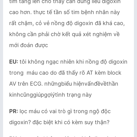
tim tăng lên cho thấy cần dùng liều digoxin
cao hơn. thực tế tần số tim bệnh nhân này
rất chậm, cỏ vẻ nồng độ digoxin đã khá cao,
không cần phải chờ kết quả xét nghiệm về
mới đoán được
EU:
tôi không ngạc nhiên khi nồng độ digoxin
trong máu cao do đã thấy rõ AT kèm block
AV trên ECG. nhữngbiểu hiệnvấnđềvềthần
kinhcũnggiúpgợiýtình trạng này
PR:
lọc máu có vai trò gì trong ngộ độc
digoxin? đặc biệt khi có kèm suy thận?