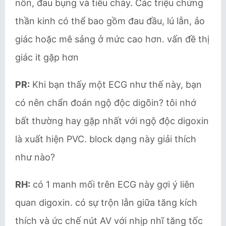
nôn, đau bụng và tiêu chảy. Các triệu chứng
thần kinh có thể bao gồm đau đầu, lú lẫn, ảo
giác hoặc mê sảng ở mức cao hơn. vấn đề thị
giác it gặp hơn
PR:
Khi bạn thấy một ECG như thế này, bạn
có nên chẩn đoán ngộ độc digõin? tôi nhớ
bất thường hay gặp nhất với ngộ độc digoxin
là xuất hiện PVC. block dạng này giải thích
như nào?
RH:
có 1 manh mối trên ECG này gợi ý liên
quan digoxin. có sự trộn lẫn giữa tăng kích
thích và ức chế nút AV với nhịp nhĩ tăng tốc