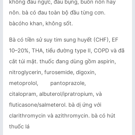
không đau ngực, đau bụng, buồn nôn hay
nôn. bà có đau toàn bộ đầu từng cơn.
bàcóho khan, không sốt.
Bà có tiền sử suy tim sung huyết (CHF), EF
10–20%, THA, tiểu đường type II, COPD và đã
cắt túi mật. thuốc đang dùng gồm aspirin,
nitroglycerin, furosemide, digoxin,
metoprolol, pantoprazole,
citalopram, albuterol/ipratropium, và
fluticasone/salmeterol. bà dị ứng với
clarithromycin và azithromycin. bà có hút
thuốc lá